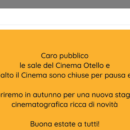
Cinema
Home | Biglietteria
Prossimamente
 CLIMA VS LA
Non ci sono spettacol
 78 min
sottot. in italiano
jamin Weiss