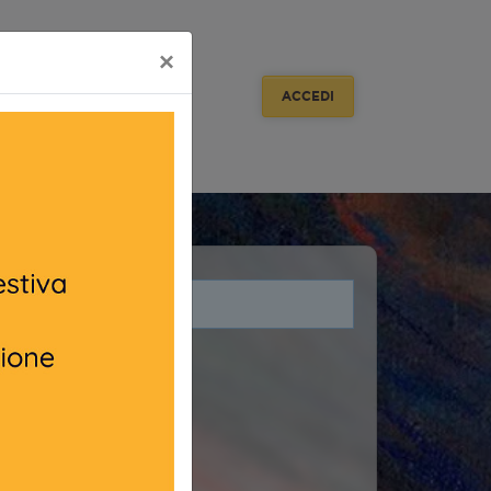
×
ACCEDI
i legati a questo evento.