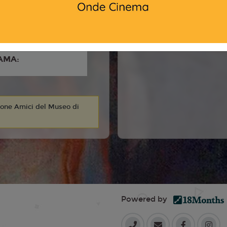
2
d Bolsø Berdal
AMA:
ione Amici del Museo di
Powered by