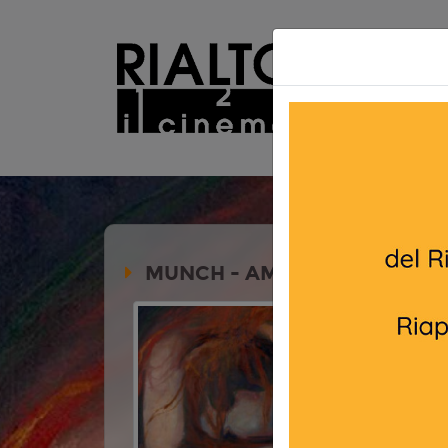
MUNCH - AMORI, FANTASMI
Durata:
Genere:
Do
Lingua:
Ita
Età
12 cons
Regia:
Mic