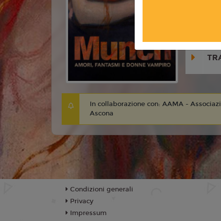
Anno:
202
Con:
Ingri
TR
In collaborazione con: AAMA - Associaz
Ascona
Condizioni generali
Privacy
Impressum