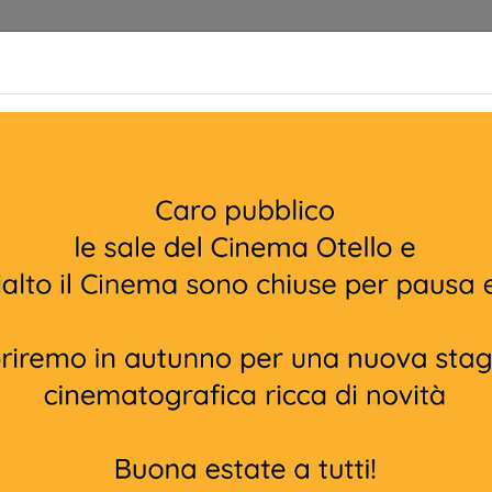
Cinema
Home | Biglietteria
Prossimamente
 E DONNE VAMPIRO
Non ci sono spettacol
 90 min
cumentario
liano
igl.
hele Mally