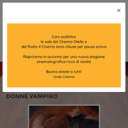
×
MUNCH - AMORI, FANTASMI E
DONNE VAMPIRO